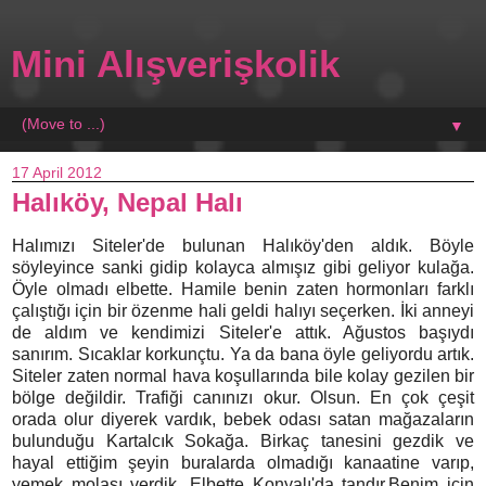
Mini Alışverişkolik
▼
17 April 2012
Halıköy, Nepal Halı
Halımızı Siteler'de bulunan Halıköy'den aldık. Böyle
söyleyince sanki gidip kolayca almışız gibi geliyor kulağa.
Öyle olmadı elbette. Hamile benin zaten hormonları farklı
çalıştığı için bir özenme hali geldi halıyı seçerken. İki anneyi
de aldım ve kendimizi Siteler'e attık. Ağustos başıydı
sanırım. Sıcaklar korkunçtu. Ya da bana öyle geliyordu artık.
Siteler zaten normal hava koşullarında bile kolay gezilen bir
bölge değildir. Trafiği canınızı okur. Olsun. En çok çeşit
orada olur diyerek vardık, bebek odası satan mağazaların
bulunduğu Kartalcık Sokağa. Birkaç tanesini gezdik ve
hayal ettiğim şeyin buralarda olmadığı kanaatine varıp,
yemek molası verdik. Elbette Konyalı'da tandır.Benim için