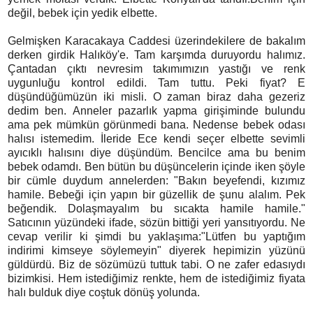
değil, bebek için yedik elbette.
Gelmişken Karacakaya Caddesi üzerindekilere de bakalım
derken girdik Halıköy'e. Tam karşımda duruyordu halımız.
Çantadan çıktı nevresim takımımızın yastığı ve renk
uygunluğu kontrol edildi. Tam tuttu. Peki fiyat? E
düşündüğümüzün iki misli. O zaman biraz daha gezeriz
dedim ben. Anneler pazarlık yapma girişiminde bulundu
ama pek mümkün görünmedi bana. Nedense bebek odası
halısı istemedim. İleride Ece kendi seçer elbette sevimli
ayıcıklı halısını diye düşündüm. Bencilce ama bu benim
bebek odamdı. Ben bütün bu düşüncelerin içinde iken şöyle
bir cümle duydum annelerden: "Bakın beyefendi, kızımız
hamile. Bebeği için yapın bir güzellik de şunu alalım. Pek
beğendik. Dolaşmayalım bu sıcakta hamile hamile."
Satıcının yüzündeki ifade, sözün bittiği yeri yansıtıyordu. Ne
cevap verilir ki şimdi bu yaklaşıma:"Lütfen bu yaptığım
indirimi kimseye söylemeyin" diyerek hepimizin yüzünü
güldürdü. Biz de sözümüzü tuttuk tabi. O ne zafer edasıydı
bizimkisi. Hem istediğimiz renkte, hem de istediğimiz fiyata
halı bulduk diye coştuk dönüş yolunda.