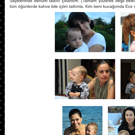
Sayelerinde denizin tadını çıkarttım. (Tamam yüzerek değil be
tüm öğünlerde kahve bile içtim tatlımla. Kim beni kucağımda Ece i