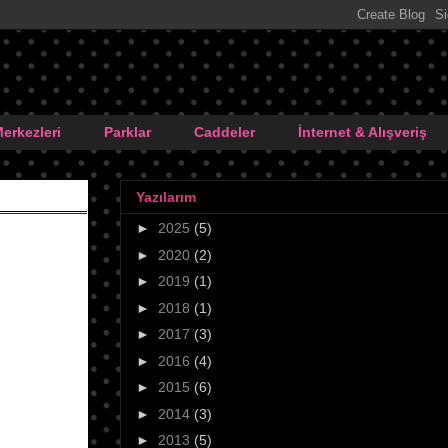
Merkezleri
Parklar
Caddeler
İnternet & Alışveriş
Yazılarım
►
2025
(5)
►
2020
(2)
►
2019
(1)
►
2018
(1)
►
2017
(3)
►
2016
(4)
►
2015
(6)
►
2014
(3)
►
2013
(5)