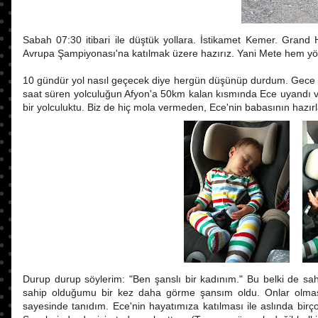
Sabah 07:30 itibari ile düştük yollara. İstikamet Kemer. Gran
Avrupa Şampiyonası'na katılmak üzere hazırız. Yani Mete hem yönet
10 gündür yol nasıl geçecek diye hergün düşünüp durdum. Gece m
saat süren yolculuğun Afyon'a 50km kalan kısmında Ece uyandı ve A
bir yolculuktu. Biz de hiç mola vermeden, Ece'nin babasının hazı
Durup durup söylerim: "Ben şanslı bir kadınım." Bu belki de sahi
sahip olduğumu bir kez daha görme şansım oldu. Onlar olmasayd
sayesinde tanıdım. Ece'nin hayatımıza katılması ile aslında bir