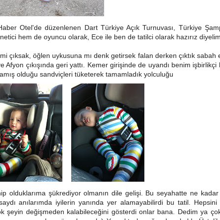
d Haber Otel'de düzenlenen Dart Türkiye Açık Turnuvası, Türkiye Şam
ici hem de oyuncu olarak, Ece ile ben de tatilci olarak hazırız diyeli
i çıksak, öğlen uykusuna mı denk getirsek falan derken çıktık sabah 
fyon çıkışında geri yattı. Kemer girişinde de uyandı benim işbirlikçi 
rlamış olduğu sandviçleri tüketerek tamamladık yolculuğu
p olduklarıma şükrediyor olmanın dile gelişi. Bu seyahatte ne kadar 
ı anılarımda iyilerin yanında yer alamayabilirdi bu tatil. Hepsini
çok şeyin değişmeden kalabileceğini gösterdi onlar bana. Dedim ya çok