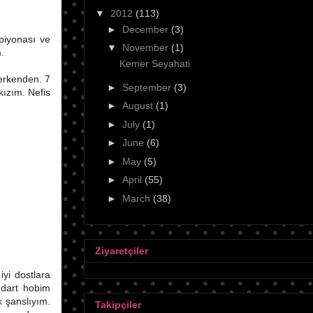
▼
2012
(113)
►
December
(3)
piyonası ve
▼
November
(1)
m.
Kemer Seyahati
erkenden. 7
►
September
(3)
kızım. Nefis
►
August
(1)
►
July
(1)
►
June
(6)
►
May
(5)
►
April
(55)
►
March
(38)
Ziyaretçiler
iyi dostlara
 dart hobim
 şanslıyım.
Takipçiler