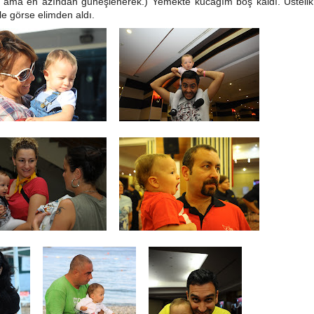
lki ama en azından güneşlenerek.) Yemekte kucağım boş kaldı. Üsteli
le görse elimden aldı.