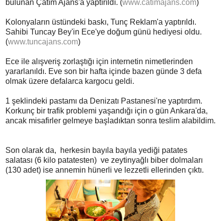
bulunan Çatım Ajans'a yaptırıldı. (
www.catimajans.com
)
Kolonyaların üstündeki baskı, Tunç Reklam'a yaptırıldı.
Sahibi Tuncay Bey'in Ece'ye doğum günü hediyesi oldu.
(
www.tuncajans.com
)
Ece ile alışveriş zorlaştığı için internetin nimetlerinden
yararlanıldı. Eve son bir hafta içinde bazen günde 3 defa
olmak üzere defalarca kargocu geldi.
1 şeklindeki pastamı da Denizatı Pastanesi'ne yaptırdım.
Korkunç bir trafik problemi yaşandığı için o gün Ankara'da,
ancak misafirler gelmeye başladıktan sonra teslim alabildim.
Son olarak da, herkesin bayıla bayıla yediği patates
salatası (6 kilo patatesten) ve zeytinyağlı biber dolmaları
(130 adet) ise annemin hünerli ve lezzetli ellerinden çıktı.