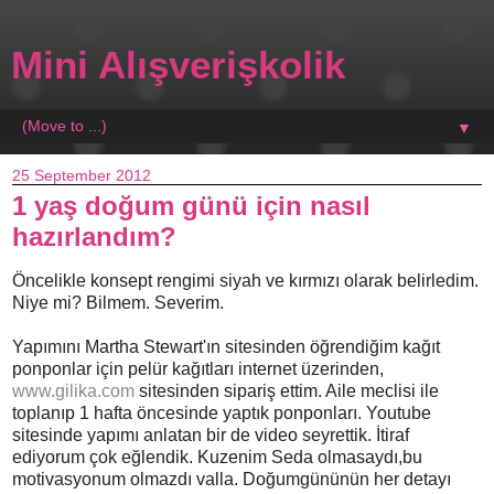
Mini Alışverişkolik
▼
25 September 2012
1 yaş doğum günü için nasıl
hazırlandım?
Öncelikle konsept rengimi siyah ve kırmızı olarak belirledim.
Niye mi? Bilmem. Severim.
Yapımını Martha Stewart'ın sitesinden öğrendiğim kağıt
ponponlar için pelür kağıtları internet üzerinden,
www.gilika.com
sitesinden sipariş ettim. Aile meclisi ile
toplanıp 1 hafta öncesinde yaptık ponponları. Youtube
sitesinde yapımı anlatan bir de video seyrettik. İtiraf
ediyorum çok eğlendik. Kuzenim Seda olmasaydı,bu
motivasyonum olmazdı valla. Doğumgününün her detayı